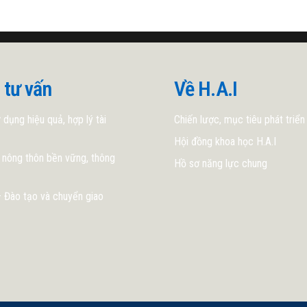
 tư vấn
Về H.A.I
 dụng hiệu quả, hợp lý tài
Chiến lược, mục tiêu phát triển
Hội đồng khoa học H.A.I
 nông thôn bền vững, thông
Hồ sơ năng lực chung
 Đào tạo và chuyển giao