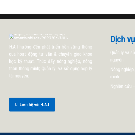
Dịch vụ
H.A.I hướng đến phát triển bền vững thông
Quản lý và sử
qua hoạt động tư vấn & chuyển giao khoa
nguyên
học kỹ thuật; Thúc đẩy nông nghiệp, nông
thôn thông minh; Quản lý và sử dụng hợp lý
Nông nghiệp,
tài nguyên.
minh
Nghiên cứu –
Liên hệ với H.A.I