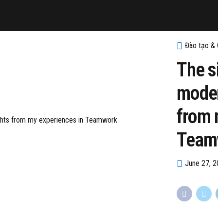
Đào tạo & 
The si
moder
from 
Team
June 27, 