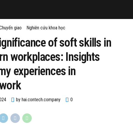
Chuyển giao
Nghiên cứu khoa học
gnificance of soft skills in
n workplaces: Insights
my experiences in
work
2024
by hai.contech.company
0