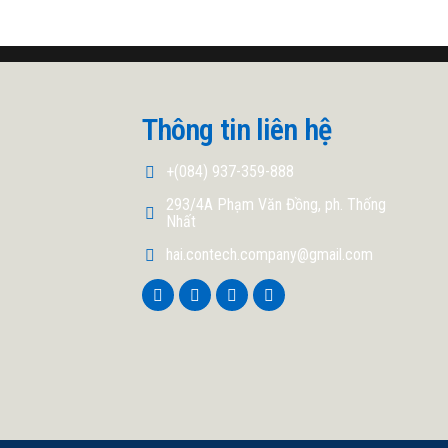
Thông tin liên hệ
+(084) 937-359-888
293/4A Phạm Văn Đồng, ph. Thống
Nhất
hai.contech.company@gmail.com