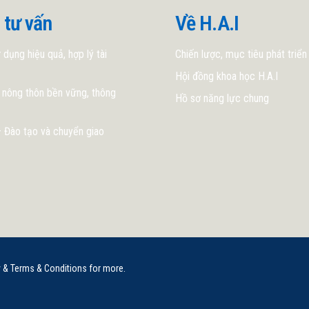
 tư vấn
Về H.A.I
 dụng hiệu quả, hợp lý tài
Chiến lược, mục tiêu phát triển
Hội đồng khoa học H.A.I
 nông thôn bền vững, thông
Hồ sơ năng lực chung
 Đào tạo và chuyển giao
y & Terms & Conditions for more.