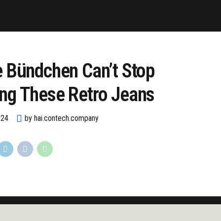
e Bündchen Can’t Stop
ng These Retro Jeans
024
by hai.contech.company