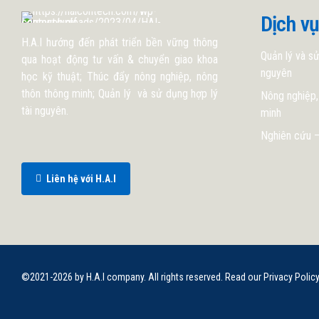
Dịch vụ
H.A.I hướng đến phát triển bền vững thông
Quản lý và sử
qua hoạt động tư vấn & chuyển giao khoa
nguyên
học kỹ thuật; Thúc đẩy nông nghiệp, nông
thôn thông minh; Quản lý và sử dụng hợp lý
Nông nghiệp,
tài nguyên.
minh
Nghiên cứu –
Liên hệ với H.A.I
©2021-2026 by H.A.I company. All rights reserved. Read our Privacy Polic