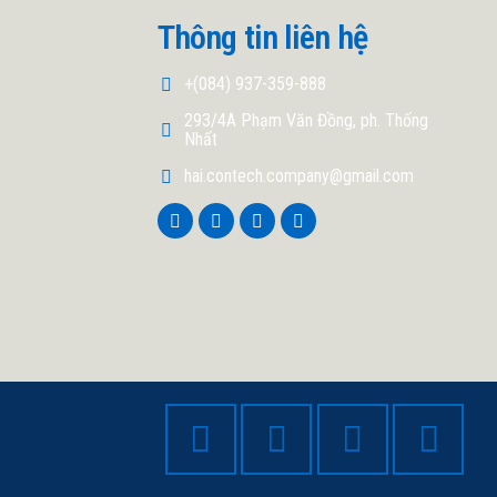
Thông tin liên hệ
+(084) 937-359-888
293/4A Phạm Văn Đồng, ph. Thống
Nhất
hai.contech.company@gmail.com