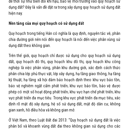
đề thời sự như biến đổi khí hậu, bảo vệ môi trường vào quy hoạch sử
dụng đất? Đây là vấn đề đặt ra trong xây dựng quy hoạch sử dụng đất
hiện nay.
Nền tảng của mọi quy hoạch có sử dụng đất
Quy hoạch trong tiếng Hán có nghĩa là quy định, nguyên tắc vẽ, phân
chia đường giới nên nói đến quy hoạch là nói đến việc phân vùng sử
dụng đất theo không gian.
Trên thế giới, quy hoạch chỉ được sử dụng cho quy hoạch sử dụng
đất, quy hoạch đô thị, quy hoạch khu đô thị, quy hoạch khu công
nghiệp là việc phân vùng, phân khu đường giới, xác định cách thức
phân chia lớp phủ thực vật, lớp xây dựng, hạ tầng giao thông, hạ tầng
kỹ thuật, hạ tầng xã hội đảm bảo hoạch định theo khu vực bảo tồn,
bảo vệ nghiêm ngặt cấm phát triển; khu vực bảo tồn, bảo vệ được
phép có một số hoạt động phát triển; khu vực hạn chế phát triển; khu
vực phát triển đa mục tiêu. Trong khu vực phát triển đa mục tiêu, xác
định rõ mật độ xây dựng, hệ số sử dụng đất, mật độ dân cư, không
gian xanh, hồ điều hòa và không gian mở.
Ở Việt Nam, theo Luật Đất đai 2013: “Quy hoạch sử dụng đất là việc
phân bổ và khoanh vùng đất đai theo không gian sử dụng cho các