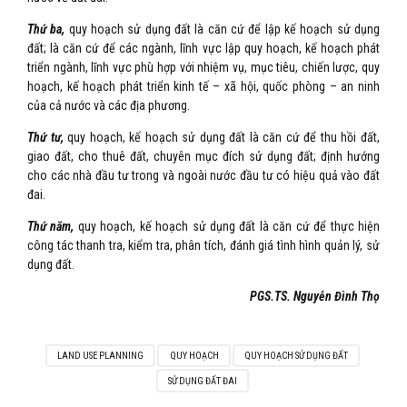
Thứ ba,
quy hoạch sử dụng đất là căn cứ để lập kế hoạch sử dụng
đất; là căn cứ để các ngành, lĩnh vực lập quy hoạch, kế hoạch phát
triển ngành, lĩnh vực phù hợp với nhiệm vụ, mục tiêu, chiến lược, quy
hoạch, kế hoạch phát triển kinh tế – xã hội, quốc phòng – an ninh
của cả nước và các địa phương.
Thứ tư,
quy hoạch, kế hoạch sử dụng đất là căn cứ để thu hồi đất,
giao đất, cho thuê đất, chuyên mục đích sử dụng đất; định hướng
cho các nhà đầu tư trong và ngoài nước đầu tư có hiệu quả vào đất
đai.
Thứ năm,
quy hoạch, kế hoạch sử dụng đất là căn cứ để thực hiện
công tác thanh tra, kiểm tra, phân tích, đánh giá tình hình quản lý, sử
dụng đất.
PGS.TS. Nguyễn Đình Thọ
LAND USE PLANNING
QUY HOẠCH
QUY HOẠCH SỬ DỤNG ĐẤT
SỬ DỤNG ĐẤT ĐAI