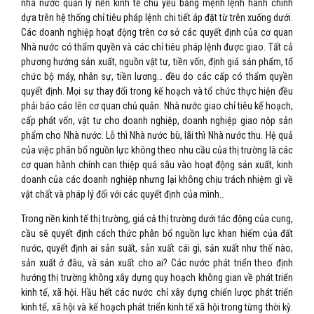
nhà nước quản lý nền kinh tế chủ yếu bằng mệnh lệnh hành chính
dựa trên hệ thống chỉ tiêu pháp lệnh chi tiết áp đặt từ trên xuống dưới.
Các doanh nghiệp hoạt động trên cơ sở các quyết định của cơ quan
Nhà nước có thẩm quyền và các chỉ tiêu pháp lệnh được giao. Tất cả
phương hướng sản xuất, nguồn vật tư, tiền vốn, định giá sản phẩm, tổ
chức bộ máy, nhân sự, tiền lương… đều do các cấp có thẩm quyền
quyết định. Mọi sự thay đổi trong kế hoạch và tổ chức thực hiện đều
phải báo cáo lên cơ quan chủ quản. Nhà nước giao chỉ tiêu kế hoạch,
cấp phát vốn, vật tư cho doanh nghiệp, doanh nghiệp giao nộp sản
phẩm cho Nhà nước. Lỗ thì Nhà nước bù, lãi thì Nhà nước thu. Hệ quả
của việc phân bổ nguồn lực không theo nhu cầu của thị trường là các
cơ quan hành chính can thiệp quá sâu vào hoạt động sản xuất, kinh
doanh của các doanh nghiệp nhưng lại không chịu trách nhiệm gì về
vật chất và pháp lý đối với các quyết định của mình…
Trong nền kinh tế thị trường, giá cả thị trường dưới tác động của cung,
cầu sẽ quyết định cách thức phân bổ nguồn lực khan hiếm của đất
nước, quyết định ai sản suất, sản xuất cái gì, sản xuất như thế nào,
sản xuất ở đâu, và sản xuất cho ai? Các nước phát triển theo định
hướng thị trường không xây dựng quy hoạch không gian về phát triển
kinh tế, xã hội. Hầu hết các nước chỉ xây dựng chiến lược phát triển
kinh tế, xã hội và kế hoạch phát triển kinh tế xã hội trong từng thời kỳ.