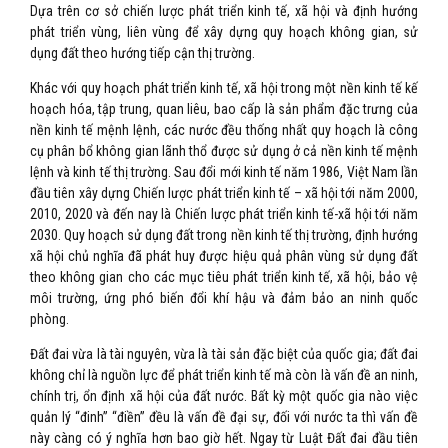
Dựa trên cơ sở chiến lược phát triển kinh tế, xã hội và định hướng
phát triển vùng, liên vùng để xây dựng quy hoạch không gian, sử
dụng đất theo hướng tiếp cận thị trường.
Khác với quy hoạch phát triển kinh tế, xã hội trong một nền kinh tế kế
hoạch hóa, tập trung, quan liêu, bao cấp là sản phẩm đặc trưng của
nền kinh tế mệnh lệnh, các nước đều thống nhất quy hoạch là công
cụ phân bổ không gian lãnh thổ được sử dụng ở cả nền kinh tế mệnh
lệnh và kinh tế thị trường. Sau đổi mới kinh tế năm 1986, Việt Nam lần
đầu tiên xây dựng Chiến lược phát triển kinh tế – xã hội tới năm 2000,
2010, 2020 và đến nay là Chiến lược phát triển kinh tế-xã hội tới năm
2030. Quy hoạch sử dụng đất trong nền kinh tế thị trường, định hướng
xã hội chủ nghĩa đã phát huy được hiệu quả phân vùng sử dụng đất
theo không gian cho các mục tiêu phát triển kinh tế, xã hội, bảo vệ
môi trường, ứng phó biến đổi khí hậu và đảm bảo an ninh quốc
phòng.
Đất đai vừa là tài nguyên, vừa là tài sản đặc biệt của quốc gia; đất đai
không chỉ là nguồn lực để phát triển kinh tế mà còn là vấn đề an ninh,
chính trị, ổn định xã hội của đất nước. Bất kỳ một quốc gia nào việc
quản lý “đinh” “điền” đều là vấn đề đại sự, đối với nước ta thì vấn đề
này càng có ý nghĩa hơn bao giờ hết. Ngay từ Luật Đất đai đầu tiên