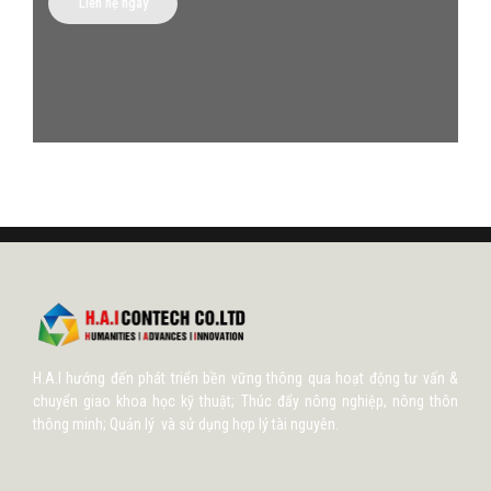
Liên hệ ngay
H.A.I hướng đến phát triển bền vững thông qua hoạt động tư vấn &
chuyển giao khoa học kỹ thuật; Thúc đẩy nông nghiệp, nông thôn
thông minh; Quản lý và sử dụng hợp lý tài nguyên.