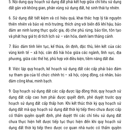
5. Nội dung quy hoạch sử dụng đất phải kết hợp giữa chỉ tiêu sử dụng
đất gắn với không gian, phân vùng sử dụng đất, hệ sinh thái tự nhiên.
6. Sử dụng đất tiết kiệm và có hiệu quả; khai thác hợp lý tài nguyên
thiên nhiên và bảo vệ môi trường; thích ứng với biến đổi khí hậu; bảo
đảm an ninh lương thực quốc gia, độ che phủ rừng; bảo tồn, tôn tạo
và phát huy giá trị di tích lịch sử – văn hóa, danh lam thắng cảnh.
7. Bảo đảm tính liên tục, kế thừa, ổn định, đặc thù, liên kết của các
vùng kinh tế – xã hội; cân đối hài hòa giữa các ngành, lĩnh vực, địa
phương, giữa các thế hệ; phù hợp với điều kiện, tiềm năng đất đai.
8. Việc lập quy hoạch, kế hoạch sử dụng đất các cấp phải bảo đảm
sự tham gia của tổ chức chính trị – xã hội, cộng đồng, cá nhân; bảo
đảm công khai, minh bạch.
9. Quy hoạch sử dụng đất các cấp được lập đồng thời; quy hoạch sử
dụng đất cấp cao hơn phải được quyết định, phê duyệt trước quy
hoạch sử dụng đất cấp thấp hơn. Khi kết thúc thời kỳ quy hoạch sử
dụng đất mà quy hoạch sử dụng đất thời kỳ tiếp theo chưa được cấp
có thẩm quyền quyết định, phê duyệt thì các chỉ tiêu sử dụng đất
chưa thực hiện hết được tiếp tục thực hiện đến khi quy hoạch sử
dụng đất thời kỳ tiếp theo được cơ quan nhà nước có thẩm quyền