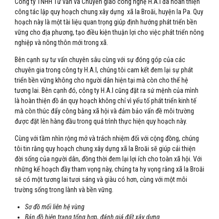
Công ty TNHH Tư vấn và Chuyển giao công nghệ H.A.I đã hoàn thiện
công tác lập quy hoạch chung xây dựng xã Ia Broăi, huyện Ia Pa. Quy
hoạch này là một tài liệu quan trọng giúp định hướng phát triển bền
vững cho địa phương, tạo điều kiện thuận lợi cho việc phát triển nông
nghiệp và nông thôn mới trong xã.
Bên cạnh sự tư vấn chuyên sâu cùng với sự đóng góp của các
chuyên gia trong công ty H.A.I, chúng tôi cam kết đem lại sự phát
triển bền vững không cho người dân hiện tại mà còn cho thế hệ
tương lai. Bên cạnh đó, công ty H.A.I cũng đặt ra sứ mệnh của mình
là hoàn thiện đồ án quy hoạch không chỉ vì yếu tố phát triển kinh tế
mà còn thúc đẩy công bằng xã hội và đảm bảo vấn đề môi trường
được đặt lên hàng đầu trong quá trình thực hiện quy hoạch này.
Cùng với tầm nhìn rộng mở và trách nhiệm đối với cộng đồng, chúng
tôi tin rằng quy hoạch chung xây dựng xã Ia Broăi sẽ giúp cải thiện
đời sống của người dân, đồng thời đem lại lợi ích cho toàn xã hội. Với
những kế hoạch đầy tham vọng này, chúng ta hy vọng rằng xã Ia Broăi
sẽ có một tương lai tươi sáng và giàu có hơn, cùng với một môi
trường sống trong lành và bền vững.
Sơ đồ mối liên hệ vùng
Bản đồ hiện trạng tổng hợp, đánh giá đất xây dựng