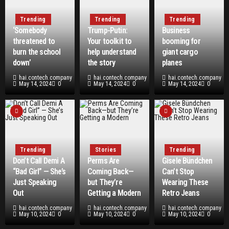
Trending
Trending
Trending
‘Somebody
Trump-Putin:
Business
threatened to
Your toolkit to
booming for
burn the school
help understand
giant cargo
down’
the story
planes
hai.contech.company
hai.contech.company
hai.contech.company
May 14, 2024
0
May 14, 2024
0
May 14, 2024
0
Trending
Stories
Trending
Don’t Call Demi A
Perms Are
Gisele Bündchen
“Bad Girl” — She’s
Coming Back—
Can’t Stop
Just Speaking
but They’re
Wearing These
Out
Getting a Modern
Retro Jeans
hai.contech.company
hai.contech.company
hai.contech.company
May 10, 2024
0
May 10, 2024
0
May 10, 2024
0