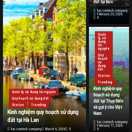
đất tại Đức
hai.contech.company
February 20, 2026
0
Quản
lý, sử
dụng
tài
nguyên
Quy
hoạch
sử
dụng
đất
Stories
Trending
Kinh nghiệm quy
Quản lý, sử dụng tài nguyên
hoạch sử dụng
Quy hoạch sử dụng đất
đất tại Thụy Điển
Stories
Trending
và gợi ý cho Việt
Kinh nghiệm quy hoạch sử dụng
Nam
đất tại Hà Lan
hai.contech.company
February 17, 2026
hai.contech.company
March 6, 2026
0
0