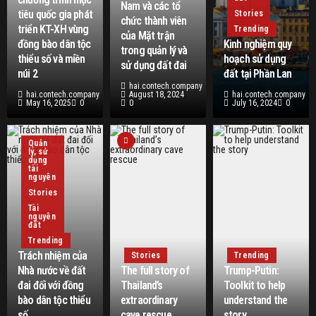
Nam và các tổ
tiêu quốc gia phát
Stories
chức thành viên
triển KT-XH vùng
Trending
của Mặt trận
đồng bào dân tộc
Kinh nghiệm quy
trong quản lý và
thiểu số và miền
hoạch sử dụng
sử dụng đất đai
núi 2
đất tại Phần Lan
hai.contech.company
hai.contech.company
August 18, 2024
hai.contech.company
May 16, 2025
0
0
July 16, 2024
0
Quản
lý, sử
dụng
tài
nguyên
Stories
Tài
nguyên
đất
Trending
Trách nhiệm của
Stories
Trending
Nhà nước về đất
The full story of
Trump-Putin:
đai đối với đồng
Thailand’s
Toolkit to help
bào dân tộc thiểu
extraordinary
understand the
số
cave rescue
story