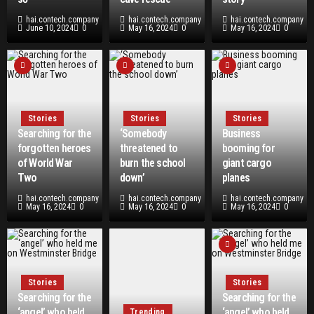
hai.contech.company
hai.contech.company
hai.contech.company
June 10, 2024
0
May 16, 2024
0
May 16, 2024
0
Stories
Stories
Stories
Searching for the
‘Somebody
Business
forgotten heroes
threatened to
booming for
of World War
burn the school
giant cargo
Two
down’
planes
hai.contech.company
hai.contech.company
hai.contech.company
May 16, 2024
0
May 16, 2024
0
May 16, 2024
0
Stories
Stories
Searching for the
Searching for the
‘angel’ who held
‘angel’ who held
Trending