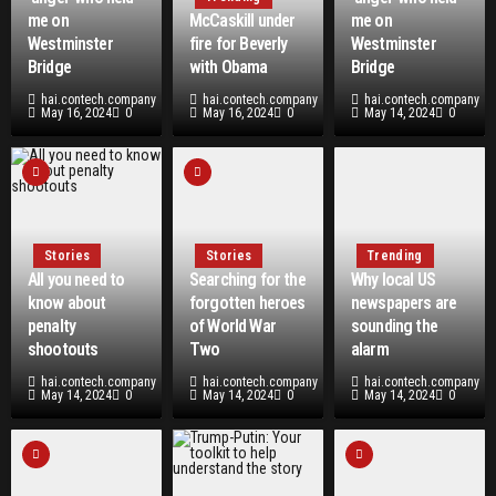
me on
McCaskill under
me on
Westminster
fire for Beverly
Westminster
Bridge
with Obama
Bridge
hai.contech.company
hai.contech.company
hai.contech.company
May 16, 2024
0
May 16, 2024
0
May 14, 2024
0
Stories
Stories
Trending
All you need to
Searching for the
Why local US
know about
forgotten heroes
newspapers are
penalty
of World War
sounding the
shootouts
Two
alarm
hai.contech.company
hai.contech.company
hai.contech.company
May 14, 2024
0
May 14, 2024
0
May 14, 2024
0