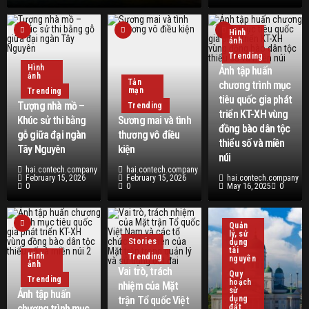
Hình
ảnh
Trending
Hình
Ảnh tập huấn
ảnh
Tản
chương trình mục
mạn
Trending
tiêu quốc gia phát
Tượng nhà mồ –
Trending
triển KT-XH vùng
Khúc sử thi bằng
Sương mai và tình
đồng bào dân tộc
gỗ giữa đại ngàn
thương vô điều
thiểu số và miền
Tây Nguyên
kiện
núi
hai.contech.company
hai.contech.company
February 15, 2026
February 15, 2026
hai.contech.company
0
0
May 16, 2025
0
Quản
lý, sử
Stories
dụng
tài
Hình
Trending
nguyên
ảnh
Vai trò, trách
Quy
Trending
hoạch
nhiệm của Mặt
sử
Ảnh tập huấn
trận Tổ quốc Việt
dụng
chương trình mục
đất