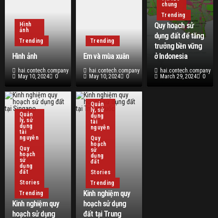
chung
Trending
Hình
Quy hoạch sử
ảnh
dụng đất để tăng
Trending
Trending
trưởng bền vững
Hình ảnh
Em và mùa xuân
ở Indonesia
hai.contech.company
hai.contech.company
hai.contech.company
May 10, 2024
0
May 10, 2024
0
March 29, 2024
0
Quản
lý, sử
Quản
dụng
lý, sử
tài
dụng
nguyên
tài
nguyên
Quy
hoạch
Quy
sử
hoạch
dụng
sử
đất
dụng
đất
Stories
Stories
Trending
Kinh nghiệm quy
Trending
Kinh nghiệm quy
hoạch sử dụng
hoạch sử dụng
đất tại Trung