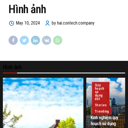
Hình ảnh
May 10, 2024
by hai.contech.company
Hình ảnh
Quy
hoạch
sử
dụng
đất
Stories
Trending
Kinh nghiệm quy
hoạch sử dụng