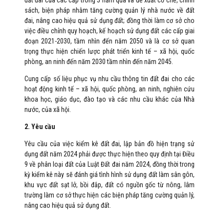
đất đai của các cấp trong 5 năm qua và đề xuất cơ chế, chính
sách, biện pháp nhằm tăng cường quản lý nhà nước về đất
đai, nâng cao hiệu quả sử dụng đất; đồng thời làm cơ sở cho
việc điều chỉnh quy hoạch, kế hoạch sử dụng đất các cấp giai
đoạn 2021-2030, tầm nhìn đến năm 2050 và là cơ sở quan
trọng thực hiện chiến lược phát triển kinh tế – xã hội, quốc
phòng, an ninh đến năm 2030 tầm nhìn đến năm 2045.
Cung cấp số liệu phục vụ nhu cầu thông tin đất đai cho các
hoạt động kinh tế – xã hội, quốc phòng, an ninh, nghiên cứu
khoa học, giáo dục, đào tạo và các nhu cầu khác của Nhà
nước, của xã hội.
2. Yêu cầu
Yêu cầu của việc kiểm kê đất đai, lập bản đồ hiện trạng sử
dụng đất năm 2024 phải được thực hiện theo quy định tại Điều
9 về phân loại đất của Luật Đất đai năm 2024, đồng thời trong
kỳ kiểm kê này sẽ đánh giá tình hình sử dụng đất làm sân gôn,
khu vực đất sạt lở, bồi đắp, đất có nguồn gốc từ nông, lâm
trường làm cơ sở thực hiện các biện pháp tăng cường quản lý,
nâng cao hiệu quả sử dụng đất.