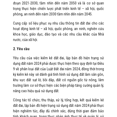
đoạn 2021-2030, tầm nhìn đến năm 2050 và là cơ sở quan
trọng thực hiện chiến lược phát triển kinh tế – xã hội, quốc
phòng, an ninh đến năm 2030 tầm nhìn đến năm 2045.
Cung cấp số liệu phục vụ nhu cầu thông tin đất đai cho các
hoạt động kinh tế – xã hội, quốc phòng, an ninh, nghiên cứu
khoa học, giáo dục, đào tạo và các nhu cầu khác của Nhà
nước, của xã hội.
2. Yêu cầu
Yêu cầu của việc kiểm kê đất đai, lập bản đồ hiện trạng sử
dụng đất năm 2024 phải được thực hiện theo quy định tại Điều
9 về phân loại đất của Luật Đất đai năm 2024, đồng thời trong
kỳ kiểm kê này sẽ đánh giá tình hình sử dụng đất làm sân gôn,
khu vực đất sạt lở, bồi đắp, đất có nguồn gốc từ nông, lâm
trường làm cơ sở thực hiện các biện pháp tăng cường quản lý,
nâng cao hiệu quả sử dụng đất.
Công tác tổ chức, thu thập, xử lý, tổng hợp, kết quả kiểm kê
đất đai, lập bản đồ hiện trạng sử dụng đất năm 2024 phải thực
hiện nghiêm túc, đầy đủ chính xác, đúng thời gian đảm bảo
tính khách quan, trung thực phản ánh thực tế về quản lý, sử