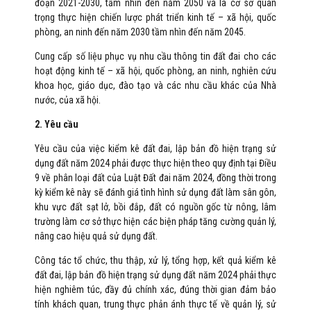
đoạn 2021-2030, tầm nhìn đến năm 2050 và là cơ sở quan
trọng thực hiện chiến lược phát triển kinh tế – xã hội, quốc
phòng, an ninh đến năm 2030 tầm nhìn đến năm 2045.
Cung cấp số liệu phục vụ nhu cầu thông tin đất đai cho các
hoạt động kinh tế – xã hội, quốc phòng, an ninh, nghiên cứu
khoa học, giáo dục, đào tạo và các nhu cầu khác của Nhà
nước, của xã hội.
2. Yêu cầu
Yêu cầu của việc kiểm kê đất đai, lập bản đồ hiện trạng sử
dụng đất năm 2024 phải được thực hiện theo quy định tại Điều
9 về phân loại đất của Luật Đất đai năm 2024, đồng thời trong
kỳ kiểm kê này sẽ đánh giá tình hình sử dụng đất làm sân gôn,
khu vực đất sạt lở, bồi đắp, đất có nguồn gốc từ nông, lâm
trường làm cơ sở thực hiện các biện pháp tăng cường quản lý,
nâng cao hiệu quả sử dụng đất.
Công tác tổ chức, thu thập, xử lý, tổng hợp, kết quả kiểm kê
đất đai, lập bản đồ hiện trạng sử dụng đất năm 2024 phải thực
hiện nghiêm túc, đầy đủ chính xác, đúng thời gian đảm bảo
tính khách quan, trung thực phản ánh thực tế về quản lý, sử